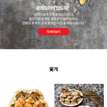
꽃게요리의 밥도둑!
날아라꽃게 명품꽃게는 다르다
프리미엄 꽃게로 게장을 만들어보세요.
연평도 꽃게의 맛과 풍미는 어떤 꽃게와 다릅니다.
자세히보기
꽃게