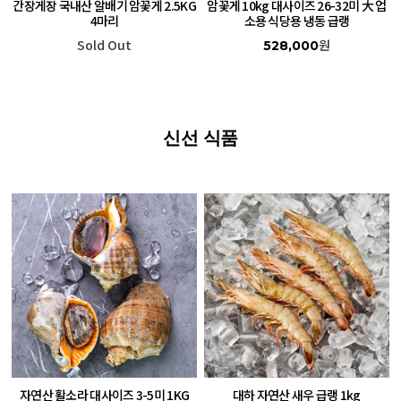
간장게장 국내산 알배기 암꽃게 2.5KG
암꽃게 10kg 대사이즈 26-32미 大 업
4마리
소용 식당용 냉동 급랭
Sold Out
원
528,000
신선 식품
자연산 활소라 대사이즈 3-5미 1KG
대하 자연산 새우 급랭 1kg