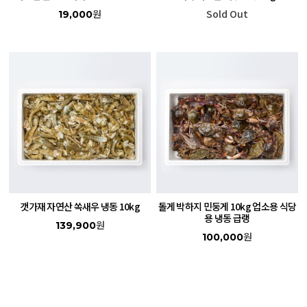
원
Sold Out
19,000
갯가재 자연산 쏙새우 냉동 10kg
돌게 박하지 민둥게 10kg 업소용 식당
용 냉동 급랭
원
139,900
원
100,000