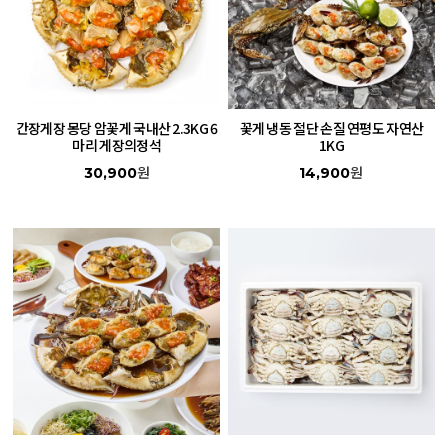
간장게장 몽당 암꽃게 국내산 2.3KG 6
꽃게 냉동 절단 손질 연평도 자연산
손
마리 게장의정석
1KG
원
원
30,900
14,900